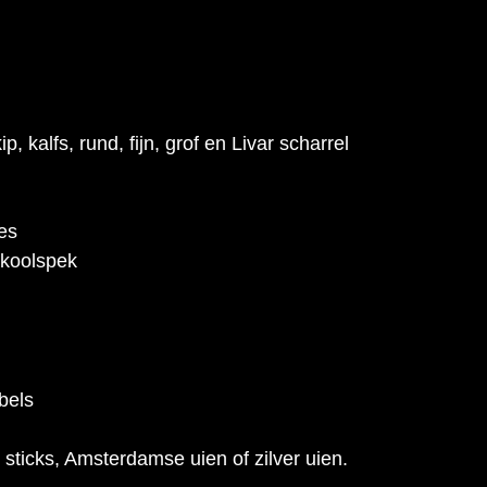
, kalfs, rund, fijn, grof en Livar scharrel
es
rkoolspek
bels
 sticks, Amsterdamse uien of zilver uien.