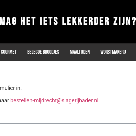
Mag het iets lekkerder zijn
Gourmet
Belegde broodjes
Maaltijden
Worstmakerij
ulier in.
 naar
bestellen-mijdrecht@slagerijbader.nl