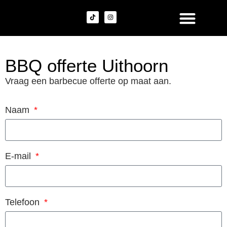
Vers vlees
Belegde broodjes
Stamppot buffet
BBQ offerte Uithoorn
Vraag een barbecue offerte op maat aan.
Naam
E-mail
Telefoon